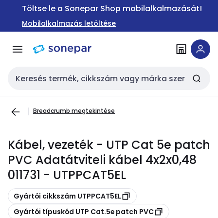
Ugrás a
Ugrás a
Töltse le a Sonepar Shop mobilalkalmazását!
navigációhoz
tartalomra
Mobilalkalmazás letöltése
Keresési bemenet
Breadcrumb megtekintése
Kábel, vezeték - UTP Cat 5e patch
PVC Adatátviteli kábel 4x2x0,48
011731 - UTPPCAT5EL
Másolás
Gyártói cikkszám UTPPCAT5EL
Másolás
Gyártói típuskód UTP Cat.5e patch PVC