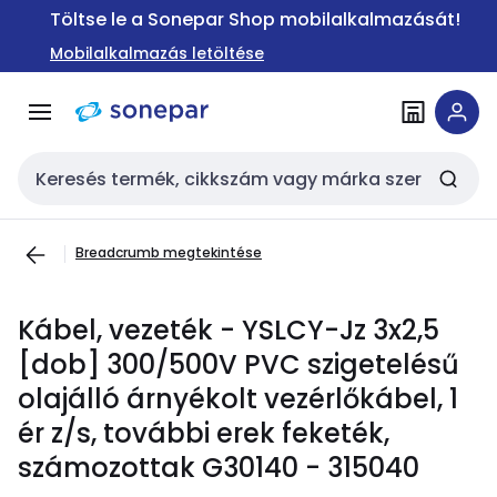
Ugrás a
Ugrás a
Töltse le a Sonepar Shop mobilalkalmazását!
navigációhoz
tartalomra
Mobilalkalmazás letöltése
Keresési bemenet
Breadcrumb megtekintése
Kábel, vezeték - YSLCY-Jz 3x2,5
[dob] 300/500V PVC szigetelésű
olajálló árnyékolt vezérlőkábel, 1
ér z/s, további erek feketék,
számozottak G30140 - 315040