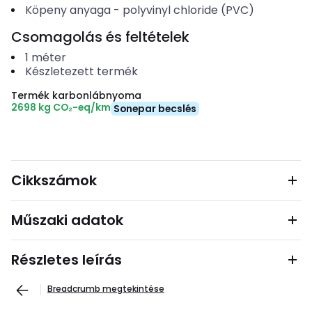
Köpeny anyaga
-
polyvinyl chloride (PVC)
Csomagolás és feltételek
1
méter
Készletezett termék
Termék karbonlábnyoma
2698 kg CO₂-eq/km
Sonepar becslés
Cikkszámok
Műszaki adatok
Részletes leírás
Breadcrumb megtekintése