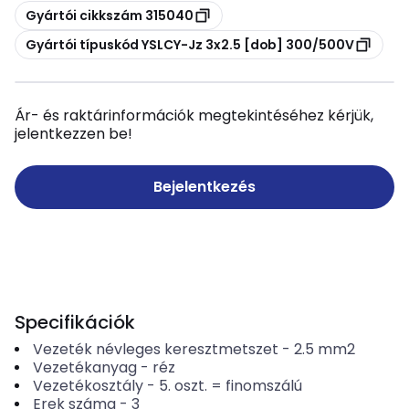
Másolás
Gyártói cikkszám 315040
Másolás
Gyártói típuskód YSLCY-Jz 3x2.5 [dob] 300/500V
Ár- és raktárinformációk megtekintéséhez kérjük,
jelentkezzen be!
Bejelentkezés
Specifikációk
Vezeték névleges keresztmetszet
-
2.5
mm2
Vezetékanyag
-
réz
Vezetékosztály
-
5. oszt. = finomszálú
Erek száma
-
3