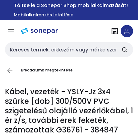
Ugrás a
Ugrás a
Töltse le a Sonepar Shop mobilalkalmazását!
navigációhoz
tartalomra
Mobilalkalmazás letöltése
Keresési bemenet
Breadcrumb megtekintése
Kábel, vezeték - YSLY-Jz 3x4
szürke [dob] 300/500V PVC
szigetelésű olajálló vezérlőkábel, 1
ér z/s, további erek feketék,
számozottak G36761 - 384847