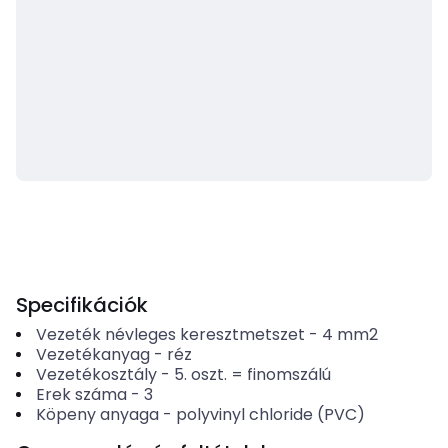
Specifikációk
Vezeték névleges keresztmetszet
-
4
mm2
Vezetékanyag
-
réz
Vezetékosztály
-
5. oszt. = finomszálú
Erek száma
-
3
Köpeny anyaga
-
polyvinyl chloride (PVC)