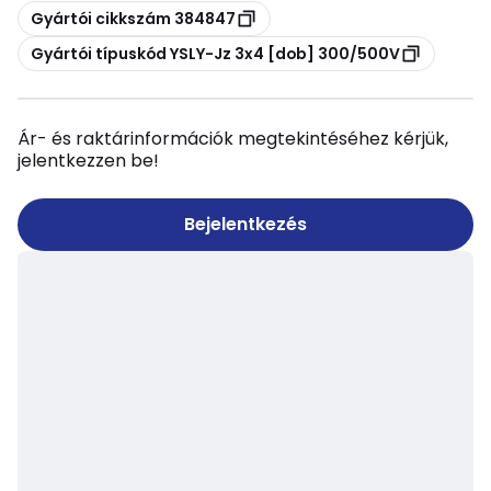
Másolás
Gyártói cikkszám 384847
Másolás
Gyártói típuskód YSLY-Jz 3x4 [dob] 300/500V
Ár- és raktárinformációk megtekintéséhez kérjük,
jelentkezzen be!
Bejelentkezés