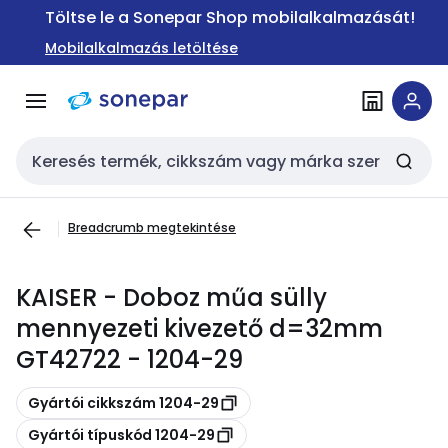
Ugrás a
Ugrás a
Töltse le a Sonepar Shop mobilalkalmazását!
navigációhoz
tartalomra
Mobilalkalmazás letöltése
Keresési bemenet
Breadcrumb megtekintése
KAISER - Doboz műa sülly
mennyezeti kivezető d=32mm
GT42722 - 1204-29
Másolás
Gyártói cikkszám 1204-29
Másolás
Gyártói típuskód 1204-29