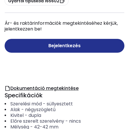
Gyártói típuskód 165602
Ár- és raktárinformációk megtekintéséhez kérjük,
jelentkezzen be!
Bejelentkezés
Dokumentáció megtekintése
Specifikációk
Szerelési mód
-
süllyesztett
Alak
-
négyszögletű
Kivitel
-
dupla
Előre szerelt szerelvény
-
nincs
Mélység
-
42-42
mm