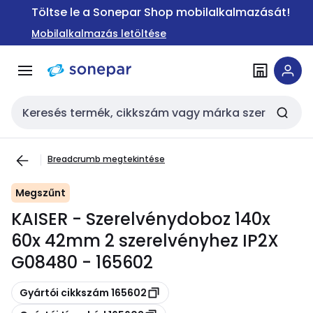
Ugrás a
Ugrás a
Töltse le a Sonepar Shop mobilalkalmazását!
navigációhoz
tartalomra
Mobilalkalmazás letöltése
Keresési bemenet
Breadcrumb megtekintése
Megszűnt
KAISER - Szerelvénydoboz 140x
60x 42mm 2 szerelvényhez IP2X
G08480 - 165602
Másolás
Gyártói cikkszám 165602
Másolás