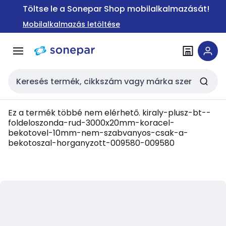
Ugrás a
Ugrás a
Töltse le a Sonepar Shop mobilalkalmazását!
navigációhoz
tartalomra
Mobilalkalmazás letöltése
Keresési bemenet
Ez a termék többé nem elérhető.
kiraly-plusz-bt--
foldeloszonda-rud-3000x20mm-koracel-
bekotovel-10mm-nem-szabvanyos-csak-a-
bekotoszal-horganyzott-009580-009580