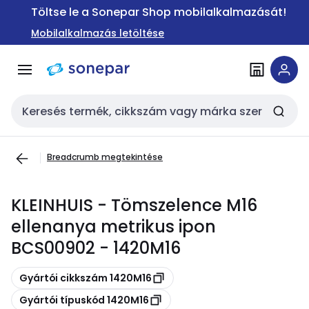
Ugrás a
Ugrás a
Töltse le a Sonepar Shop mobilalkalmazását!
navigációhoz
tartalomra
Mobilalkalmazás letöltése
Keresési bemenet
Breadcrumb megtekintése
KLEINHUIS - Tömszelence M16
ellenanya metrikus ipon
BCS00902 - 1420M16
Másolás
Gyártói cikkszám 1420M16
Másolás
Gyártói típuskód 1420M16