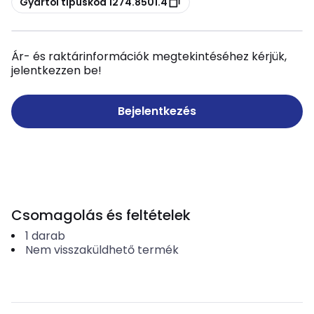
Gyártói típuskód 1274.8501.4
Ár- és raktárinformációk megtekintéséhez kérjük,
jelentkezzen be!
Bejelentkezés
Csomagolás és feltételek
1
darab
Nem visszaküldhető termék