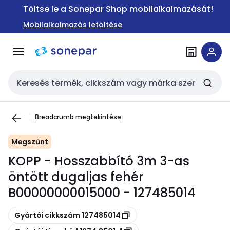
Ugrás a
Ugrás a
Töltse le a Sonepar Shop mobilalkalmazását!
navigációhoz
tartalomra
Mobilalkalmazás letöltése
Keresési bemenet
Breadcrumb megtekintése
Megszűnt
KOPP - Hosszabbító 3m 3-as
öntött dugaljas fehér
B00000000015000 - 127485014
Másolás
Gyártói cikkszám 127485014
Másolás