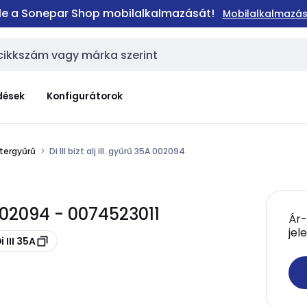
 le a Sonepar Shop mobilalkalmazását!
Mobilalkalmazás
dések
Konfigurátorok
tergyűrű
Di III bizt alj ill. gyűrű 35A 002094
A 002094 - 0074523011
Ár-
jel
 III 35A