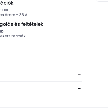
kációk
-
DIII
es áram
-
35
A
lás és feltételek
ab
tezett termék