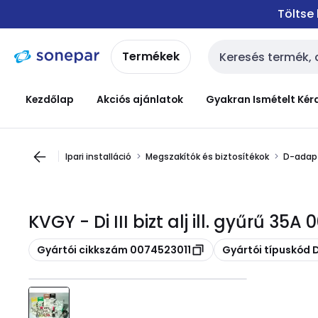
Ugrás a
Ugrás a
Töltse
navigációhoz
tartalomra
Termékek
Keresési bemenet
Kezdőlap
Akciós ajánlatok
Gyakran Ismételt Kér
Ipari installáció
Megszakítók és biztosítékok
D-adap
KVGY - Di III bizt alj ill. gyűrű 35
Másolás
Másolás
Gyártói cikkszám 0074523011
Gyártói típuskód Di