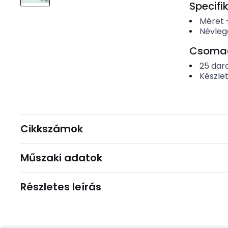
Specifi
Méret
Névleg
Csomago
25
dar
Készle
Cikkszámok
Műszaki adatok
Részletes leírás