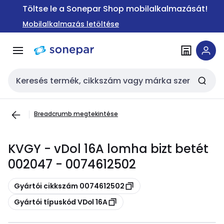
Ugrás a
Ugrás a
Töltse le a Sonepar Shop mobilalkalmazását!
navigációhoz
tartalomra
Mobilalkalmazás letöltése
Keresési bemenet
Breadcrumb megtekintése
KVGY - vDol 16A lomha bizt betét
002047 - 0074612502
Másolás
Gyártói cikkszám 0074612502
Másolás
Gyártói típuskód VDol 16A