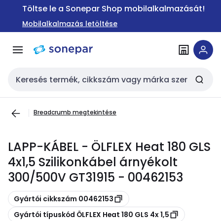
Ugrás a
Ugrás a
Töltse le a Sonepar Shop mobilalkalmazását!
navigációhoz
tartalomra
Mobilalkalmazás letöltése
Keresési bemenet
Breadcrumb megtekintése
LAPP-KÁBEL - ÖLFLEX Heat 180 GLS
4x1,5 Szilikonkábel árnyékolt
300/500V GT31915 - 00462153
Másolás
Gyártói cikkszám 00462153
Másolás
Gyártói típuskód ÖLFLEX Heat 180 GLS 4x 1,5