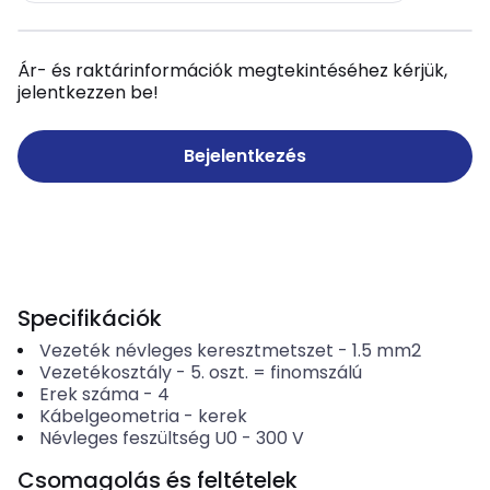
Ár- és raktárinformációk megtekintéséhez kérjük,
jelentkezzen be!
Bejelentkezés
Specifikációk
Vezeték névleges keresztmetszet
-
1.5
mm2
Vezetékosztály
-
5. oszt. = finomszálú
Erek száma
-
4
Kábelgeometria
-
kerek
Névleges feszültség U0
-
300
V
Csomagolás és feltételek