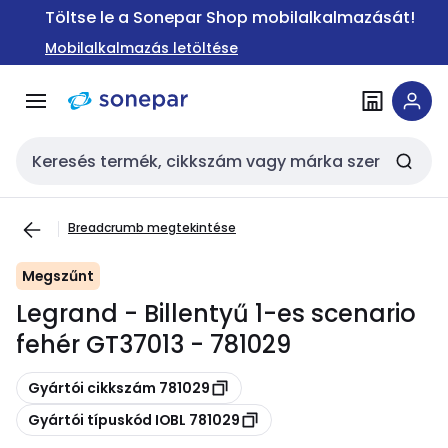
Ugrás a
Ugrás a
Töltse le a Sonepar Shop mobilalkalmazását!
navigációhoz
tartalomra
Mobilalkalmazás letöltése
Keresési bemenet
Breadcrumb megtekintése
Megszűnt
Legrand - Billentyű 1-es scenario
fehér GT37013 - 781029
Másolás
Gyártói cikkszám 781029
Másolás
Gyártói típuskód IOBL 781029