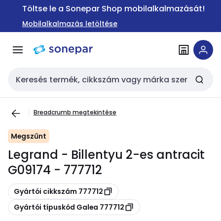
Ugrás a
Ugrás a
Töltse le a Sonepar Shop mobilalkalmazását!
navigációhoz
tartalomra
Mobilalkalmazás letöltése
Keresési bemenet
Breadcrumb megtekintése
Megszűnt
Legrand - Billentyu 2-es antracit
G09174 - 777712
Másolás
Gyártói cikkszám 777712
Másolás
Gyártói típuskód Galea 777712