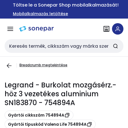
Ugrás a
Ugrás a
Töltse le a Sonepar Shop mobilalkalmazását!
navigációhoz
tartalomra
Mobilalkalmazás letöltése
Keresési bemenet
Breadcrumb megtekintése
Legrand - Burkolat mozgásérz.-
höz 3 vezetékes aluminium
SN183870 - 754894A
Másolás
Gyártói cikkszám 754894A
Másolás
Gyártói típuskód Valena Life 754894A