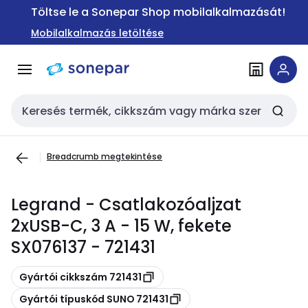
Ugrás a
Ugrás a
Töltse le a Sonepar Shop mobilalkalmazását!
navigációhoz
tartalomra
Mobilalkalmazás letöltése
Keresési bemenet
Breadcrumb megtekintése
Legrand - Csatlakozóaljzat
2xUSB-C, 3 A - 15 W, fekete
SX076137 - 721431
Másolás
Gyártói cikkszám 721431
Másolás
Gyártói típuskód SUNO 721431