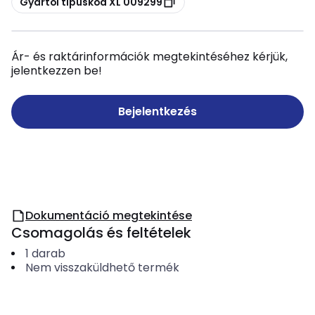
Gyártói típuskód XL 009299
Ár- és raktárinformációk megtekintéséhez kérjük,
jelentkezzen be!
Bejelentkezés
Dokumentáció megtekintése
Csomagolás és feltételek
1
darab
Nem visszaküldhető termék