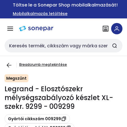
Ugrás a
Ugrás a
Töltse le a Sonepar Shop mobilalkalmazását!
navigációhoz
tartalomra
Mobilalkalmazás letöltése
Keresési bemenet
Breadcrumb megtekintése
Megszűnt
Legrand - Elosztószekr
mélységszabályozó készlet XL-
szekr. 9299 - 009299
Másolás
Gyártói cikkszám 009299
Másolás