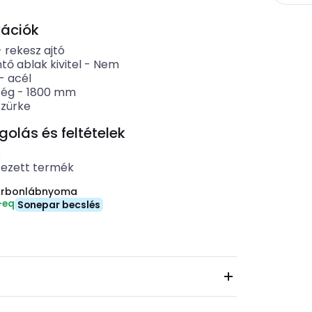
kációk
-
rekesz ajtó
tő ablak kivitel
-
Nem
-
acél
ség
-
1800
mm
szürke
lás és feltételek
b
tezett termék
arbonlábnyoma
-eq
Sonepar becslés