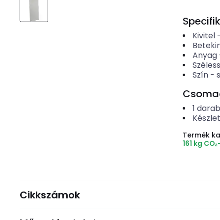
Specifi
Kivitel
Betekin
Anyag
Széles
Szín
-
Csomago
1
dara
Készle
Termék k
161 kg CO₂
Cikkszámok