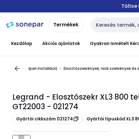
Ugrás a
Ugrás a
Töltse
navigációhoz
tartalomra
Termékek
Keresési bemenet
Kezdőlap
Akciós ajánlatok
Gyakran Ismételt Kér
Ipari installáció
Elosztószekrények, rack szekrények és 
Legrand - Elosztószekr XL3 800 te
GT22003 - 021274
Másolás
Másolás
Gyártói cikkszám 021274
Gyártói típuskód XL3 