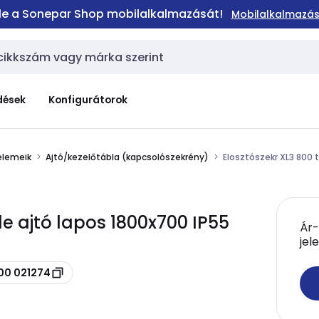
 le a Sonepar Shop mobilalkalmazását!
Mobilalkalmazás
dések
Konfigurátorok
elemeik
Ajtó/kezelőtábla (kapcsolószekrény)
Elosztószekr XL3 800 
le ajtó lapos 1800x700 IP55
Ár-
jel
800 021274