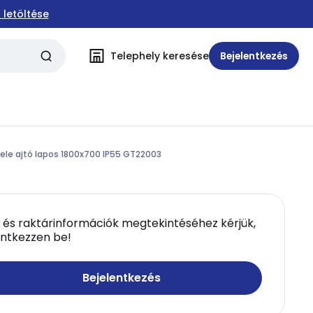
 letöltése
Telephely keresése
Bejelentkezés
tele ajtó lapos 1800x700 IP55 GT22003
 és raktárinformációk megtekintéséhez kérjük,
entkezzen be!
Bejelentkezés