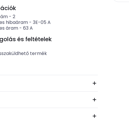
kációk
zám
-
2
es hibaáram
-
3E-05
A
es áram
-
63
A
lás és feltételek
b
sszaküldhető termék