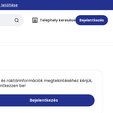
 letöltése
Telephely keresése
Bejelentkezés
 és raktárinformációk megtekintéséhez kérjük,
entkezzen be!
Bejelentkezés