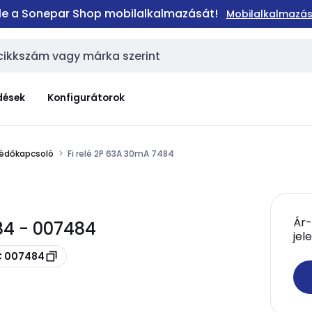
 le a Sonepar Shop mobilalkalmazását!
Mobilalkalmazás
dések
Konfigurátorok
édőkapcsoló
Fi relé 2P 63A 30mA 7484
Ár-
84 - 007484
jel
IC 007484