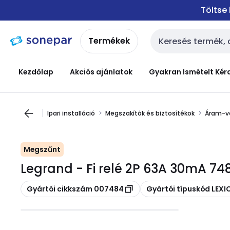
Ugrás a
Ugrás a
Töltse
navigációhoz
tartalomra
Termékek
Keresési bemenet
Kezdőlap
Akciós ajánlatok
Gyakran Ismételt Kér
Ipari installáció
Megszakítók és biztosítékok
Áram-v
Megszűnt
Legrand - Fi relé 2P 63A 30mA 74
Másolás
Másolás
Gyártói cikkszám 007484
Gyártói típuskód LEX