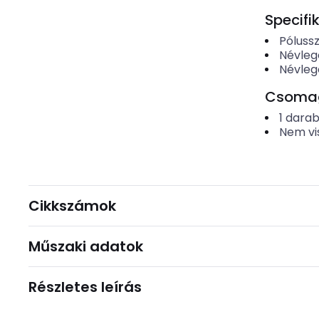
Specifi
Póluss
Névleg
Névleg
Csomago
1
dara
Nem vi
Cikkszámok
Műszaki adatok
Részletes leírás