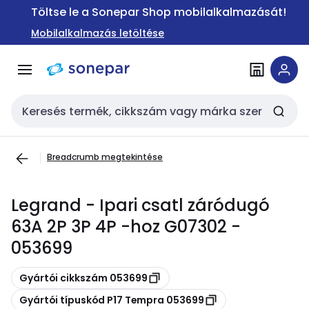
Ugrás a
Ugrás a
Töltse le a Sonepar Shop mobilalkalmazását!
navigációhoz
tartalomra
Mobilalkalmazás letöltése
Keresési bemenet
Breadcrumb megtekintése
Legrand - Ipari csatl záródugó
63A 2P 3P 4P -hoz G07302 -
053699
Másolás
Gyártói cikkszám 053699
Másolás
Gyártói típuskód P17 Tempra 053699