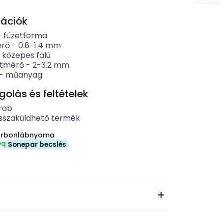
kációk
-
füzetforma
érő
-
0.8-1.4
mm
-
közepes falú
átmérő
-
2-3.2
mm
-
műanyag
lás és feltételek
rab
sszaküldhető termék
arbonlábnyoma
eq
Sonepar becslés