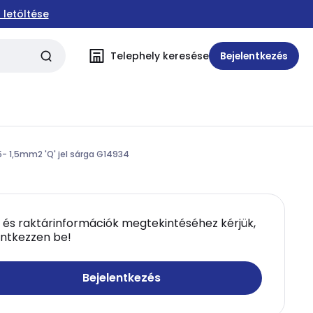
 letöltése
Telephely keresése
Bejelentkezés
5- 1,5mm2 'Q' jel sárga G14934
 és raktárinformációk megtekintéséhez kérjük,
entkezzen be!
Bejelentkezés