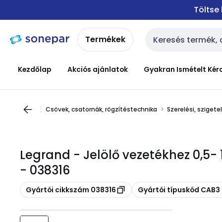
Ugrás a
Ugrás a
Töltse
navigációhoz
tartalomra
Termékek
Keresési bemenet
Kezdőlap
Akciós ajánlatok
Gyakran Ismételt Kér
Csövek, csatornák, rögzítéstechnika
Szerelési, sziget
Legrand - Jelölő vezetékhez 0,5- 
- 038316
Másolás
Másolás
Gyártói cikkszám 038316
Gyártói típuskód CAB3