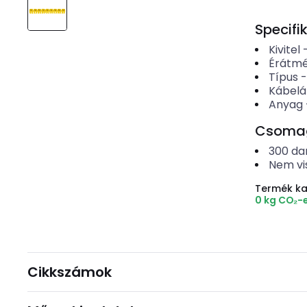
Specifi
Kivitel
Érátm
Típus
Kábel
Anyag
Csomago
300
da
Nem vi
Termék k
0 kg CO₂-
Cikkszámok