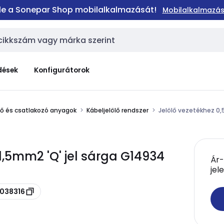
 le a Sonepar Shop mobilalkalmazását!
Mobilalkalmazás
dések
Konfigurátorok
elő és csatlakozó anyagok
Kábeljelölő rendszer
Jelölő vezetékhez 0,
1,5mm2 'Q' jel sárga G14934
Ár-
jel
 038316