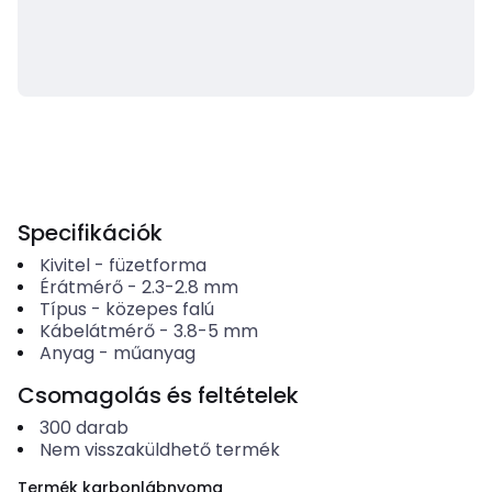
Specifikációk
Kivitel
-
füzetforma
Érátmérő
-
2.3-2.8
mm
Típus
-
közepes falú
Kábelátmérő
-
3.8-5
mm
Anyag
-
műanyag
Csomagolás és feltételek
300
darab
Nem visszaküldhető termék
Termék karbonlábnyoma