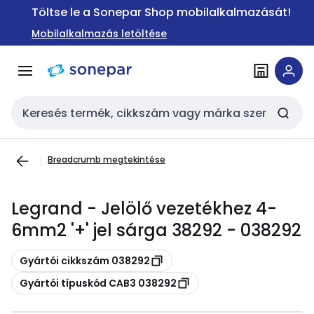
Ugrás a
Ugrás a
Töltse le a Sonepar Shop mobilalkalmazását!
navigációhoz
tartalomra
Mobilalkalmazás letöltése
Keresési bemenet
Breadcrumb megtekintése
Legrand - Jelölő vezetékhez 4-
6mm2 '+' jel sárga 38292 - 038292
Másolás
Gyártói cikkszám 038292
Másolás
Gyártói típuskód CAB3 038292