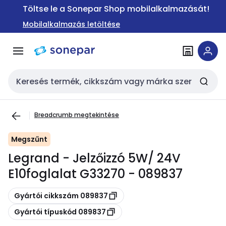
Ugrás a
Ugrás a
Töltse le a Sonepar Shop mobilalkalmazását!
navigációhoz
tartalomra
Mobilalkalmazás letöltése
Keresési bemenet
Breadcrumb megtekintése
Megszűnt
Legrand - Jelzőizzó 5W/ 24V
E10foglalat G33270 - 089837
Másolás
Gyártói cikkszám 089837
Másolás
Gyártói típuskód 089837