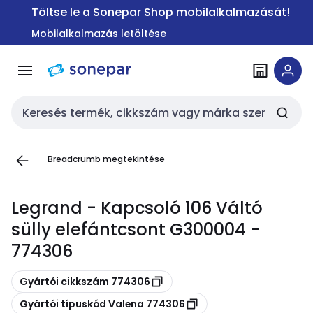
Ugrás a
Ugrás a
Töltse le a Sonepar Shop mobilalkalmazását!
navigációhoz
tartalomra
Mobilalkalmazás letöltése
Keresési bemenet
Breadcrumb megtekintése
Legrand - Kapcsoló 106 Váltó
sülly elefántcsont G300004 -
774306
Másolás
Gyártói cikkszám 774306
Másolás
Gyártói típuskód Valena 774306