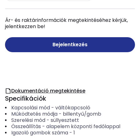
Ár- és raktárinformációk megtekintéséhez kérjük,
jelentkezzen be!
Bejelentkezés
Dokumentáció megtekintése
Specifikációk
Kapcsolási mód
-
váltókapcsoló
Működtetés módja
-
billentyű/gomb
Szerelési mód
-
süllyesztett
Összeállítás
-
alapelem központi fedőlappal
Igazoló gombok száma
-
1