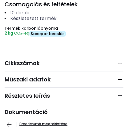
Csomagolás és feltételek
10
darab
Készletezett termék
Termék karbonlábnyoma
2 kg CO₂-eq
Sonepar becslés
Cikkszámok
Műszaki adatok
Részletes leírás
Dokumentáció
Breadcrumb megtekintése