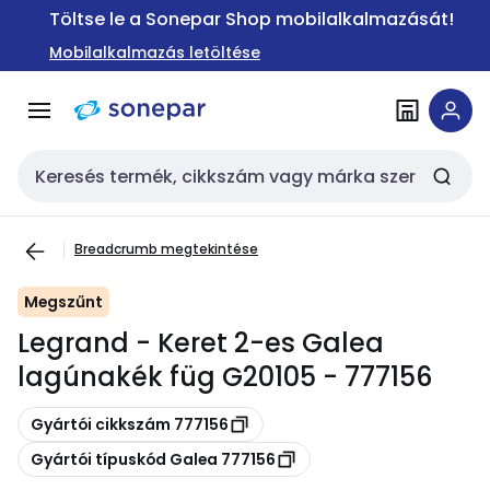
Ugrás a
Ugrás a
Töltse le a Sonepar Shop mobilalkalmazását!
navigációhoz
tartalomra
Mobilalkalmazás letöltése
Keresési bemenet
Breadcrumb megtekintése
Megszűnt
Legrand - Keret 2-es Galea
lagúnakék füg G20105 - 777156
Másolás
Gyártói cikkszám 777156
Másolás
Gyártói típuskód Galea 777156