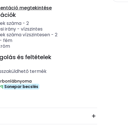
entáció megtekintése
kációk
gek száma
-
2
si irány
-
vízszintes
ek száma vízszintesen
-
2
-
fém
króm
lás és feltételek
b
sszaküldhető termék
arbonlábnyoma
eq
Sonepar becslés