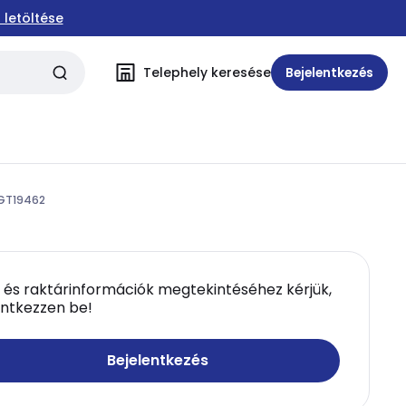
 letöltése
Telephely keresése
Bejelentkezés
 GT19462
 és raktárinformációk megtekintéséhez kérjük,
entkezzen be!
Bejelentkezés