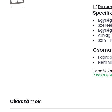
Dokum
Specifi
Egysé
Szerelé
Egység
Anyag
Szín
-
Csomago
1
dara
Nem vi
Termék k
7 kg CO₂-
Cikkszámok