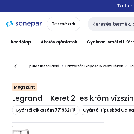
Ugrás a
Ugrás a
Töltse
navigációhoz
tartalomra
Termékek
Keresési bemenet
Kezdőlap
Akciós ajánlatok
Gyakran Ismételt Kér
Épület installáció
Háztartási kapcsoló készülékek
Ta
Megszűnt
Legrand - Keret 2-es króm vízszin
Másolás
Másolás
Gyártói cikkszám 771932
Gyártói típuskód Galea 