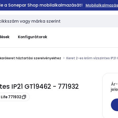
 le a Sonepar Shop mobilalkalmazását!
Mobilalkalmazás
dések
Konfigurátorok
karókeret háztartási szerelvényekhez
Keret 2-es króm vízszintes IP21
Ár-
tes IP21 GT19462 - 771932
jel
Life 771932