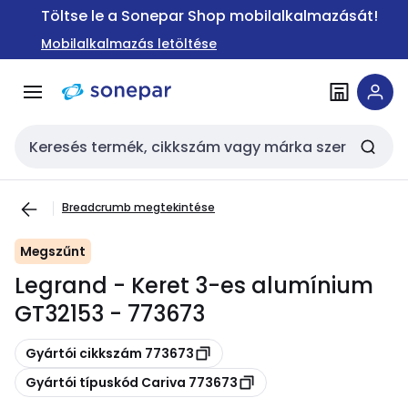
Ugrás a
Ugrás a
Töltse le a Sonepar Shop mobilalkalmazását!
navigációhoz
tartalomra
Mobilalkalmazás letöltése
Keresési bemenet
Breadcrumb megtekintése
Megszűnt
Legrand - Keret 3-es alumínium
GT32153 - 773673
Másolás
Gyártói cikkszám 773673
Másolás
Gyártói típuskód Cariva 773673