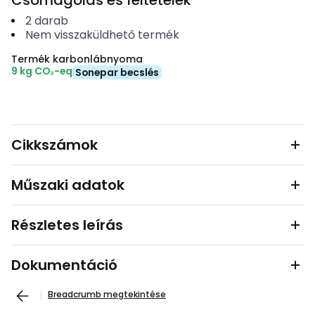
Csomagolás és feltételek
2
darab
Nem visszaküldhető termék
Termék karbonlábnyoma
9 kg CO₂-eq
Sonepar becslés
Cikkszámok
Műszaki adatok
Részletes leírás
Dokumentáció
Breadcrumb megtekintése