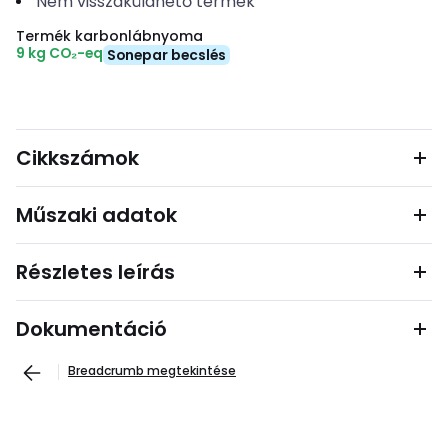
Nem visszaküldhető termék
Termék karbonlábnyoma
9 kg CO₂-eq
Sonepar becslés
Cikkszámok
Műszaki adatok
Részletes leírás
Dokumentáció
Breadcrumb megtekintése