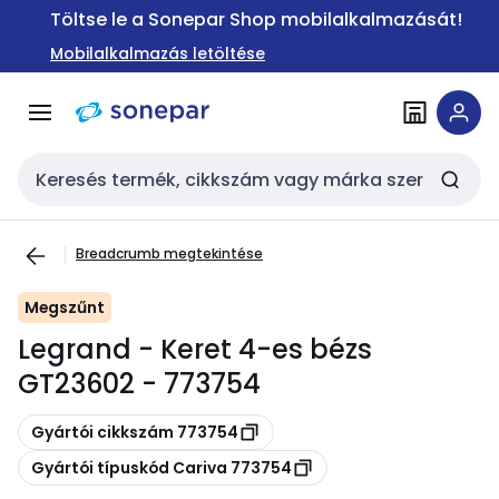
Ugrás a
Ugrás a
Töltse le a Sonepar Shop mobilalkalmazását!
navigációhoz
tartalomra
Mobilalkalmazás letöltése
Keresési bemenet
Breadcrumb megtekintése
Megszűnt
Legrand - Keret 4-es bézs
GT23602 - 773754
Másolás
Gyártói cikkszám 773754
Másolás
Gyártói típuskód Cariva 773754