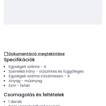
Dokumentáció megtekintése
Specifikációk
Egységek száma
-
4
Szerelési irány
-
vízszintes és függőleges
Egységek száma vízszintesen
-
4
Anyag
-
műanyag
Szín
-
fehér
Csomagolás és feltételek
1
darab