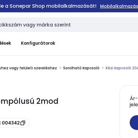
 le a Sonepar Shop mobilalkalmazását!
Mobilalkalmazás
dések
Konfigurátorok
hez vagy felületi szereléshez
Sorolható kapcsoló
Kézi kapcsoló 20
Ár-
rompólusú 2mod
jel
IC 004342