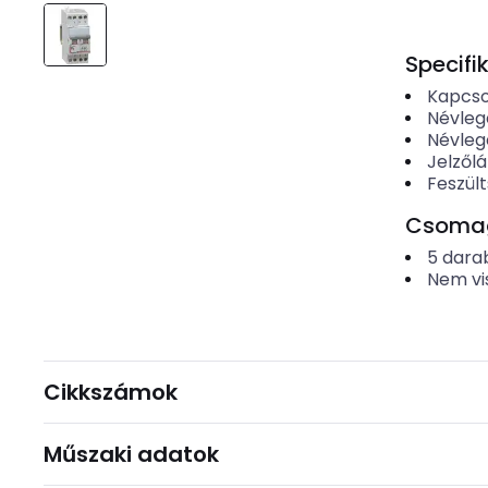
Specifi
Kapcso
Névleg
Névleg
Jelzől
Feszült
Csomago
5
dara
Nem vi
Cikkszámok
Műszaki adatok