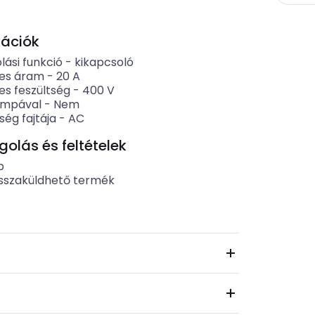
kációk
lási funkció
-
kikapcsoló
es áram
-
20
A
es feszültség
-
400
V
ámpával
-
Nem
ség fajtája
-
AC
lás és feltételek
b
sszaküldhető termék