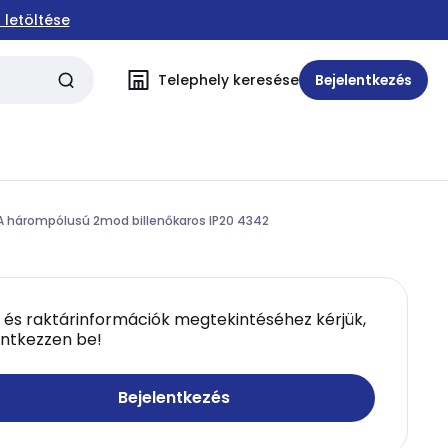
 letöltése
Telephely keresése
Bejelentkezés
A hárompólusú 2mod billenőkaros IP20 4342
 és raktárinformációk megtekintéséhez kérjük,
entkezzen be!
Bejelentkezés