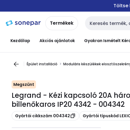
Ugrás a
Ugrás a
Töltse
navigációhoz
tartalomra
Termékek
Keresési bemenet
Kezdőlap
Akciós ajánlatok
Gyakran Ismételt Kér
Épület installáció
Moduláris készülékek elosztószekrény
Megszűnt
Legrand - Kézi kapcsoló 20A há
billenőkaros IP20 4342 - 004342
Másolás
Másolás
Gyártói cikkszám 004342
Gyártói típuskód LEX