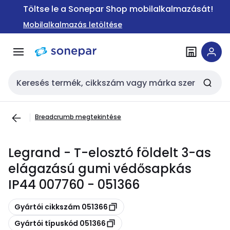
Ugrás a
Ugrás a
Töltse le a Sonepar Shop mobilalkalmazását!
navigációhoz
tartalomra
Mobilalkalmazás letöltése
Keresési bemenet
Breadcrumb megtekintése
Legrand - T-elosztó földelt 3-as
elágazású gumi védősapkás
IP44 007760 - 051366
Másolás
Gyártói cikkszám 051366
Másolás
Gyártói típuskód 051366