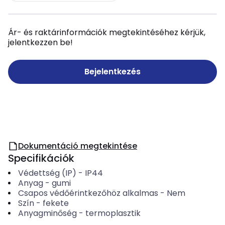
Ár- és raktárinformációk megtekintéséhez kérjük,
jelentkezzen be!
Bejelentkezés
Dokumentáció megtekintése
Specifikációk
Védettség (IP)
-
IP44
Anyag
-
gumi
Csapos védőérintkezőhöz alkalmas
-
Nem
Szín
-
fekete
Anyagminőség
-
termoplasztik