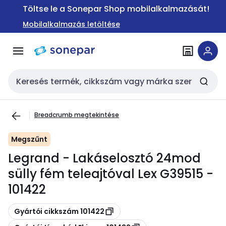
Ugrás a
Ugrás a
Töltse le a Sonepar Shop mobilalkalmazását!
navigációhoz
tartalomra
Mobilalkalmazás letöltése
Keresési bemenet
Breadcrumb megtekintése
Megszűnt
Legrand - Lakáselosztó 24mod
sülly fém teleajtóval Lex G39515 -
101422
Másolás
Gyártói cikkszám 101422
Másolás