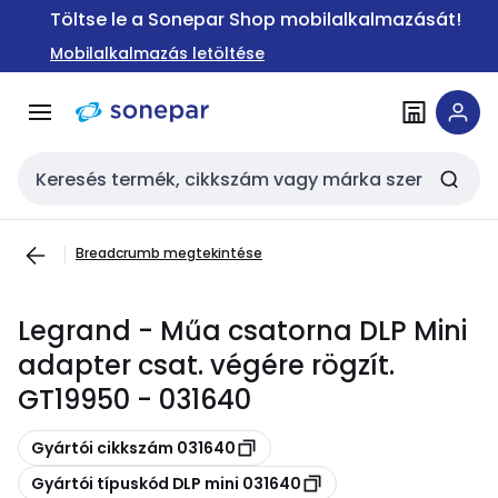
Ugrás a
Ugrás a
Töltse le a Sonepar Shop mobilalkalmazását!
navigációhoz
tartalomra
Mobilalkalmazás letöltése
Keresési bemenet
Breadcrumb megtekintése
Legrand - Műa csatorna DLP Mini
adapter csat. végére rögzít.
GT19950 - 031640
Másolás
Gyártói cikkszám 031640
Másolás
Gyártói típuskód DLP mini 031640