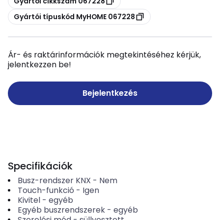
Gyártói cikkszám 067228
Másolás
Gyártói típuskód MyHOME 067228
Ár- és raktárinformációk megtekintéséhez kérjük,
jelentkezzen be!
Bejelentkezés
Specifikációk
Busz-rendszer KNX
-
Nem
Touch-funkció
-
Igen
Kivitel
-
egyéb
Egyéb buszrendszerek
-
egyéb
Szerelési mód
-
süllyesztett