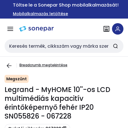
Ugrás a
Ugrás a
Töltse le a Sonepar Shop mobilalkalmazását!
navigációhoz
tartalomra
Mobilalkalmazás letöltése
Keresési bemenet
Breadcrumb megtekintése
Megszűnt
Legrand - MyHOME 10''-os LCD
multimédiás kapacitív
érintőképernyő fehér IP20
SN055826 - 067228
Másolás