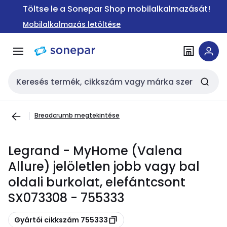
Ugrás a
Ugrás a
Töltse le a Sonepar Shop mobilalkalmazását!
navigációhoz
tartalomra
Mobilalkalmazás letöltése
Keresési bemenet
Breadcrumb megtekintése
Legrand - MyHome (Valena
Allure) jelöletlen jobb vagy bal
oldali burkolat, elefántcsont
SX073308 - 755333
Másolás
Gyártói cikkszám 755333