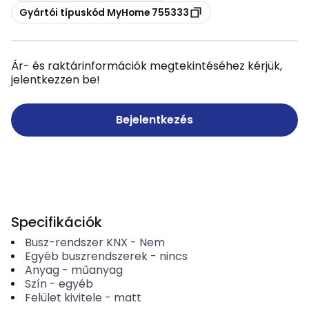
Másolás
Gyártói típuskód MyHome 755333
Ár- és raktárinformációk megtekintéséhez kérjük,
jelentkezzen be!
Bejelentkezés
Specifikációk
Busz-rendszer KNX
-
Nem
Egyéb buszrendszerek
-
nincs
Anyag
-
műanyag
Szín
-
egyéb
Felület kivitele
-
matt