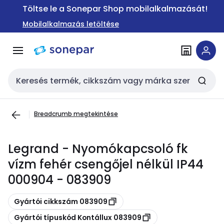
Ugrás a
Ugrás a
Töltse le a Sonepar Shop mobilalkalmazását!
navigációhoz
tartalomra
Mobilalkalmazás letöltése
Keresési bemenet
Breadcrumb megtekintése
Legrand - Nyomókapcsoló fk
vízm fehér csengőjel nélkül IP44
000904 - 083909
Másolás
Gyártói cikkszám 083909
Másolás
Gyártói típuskód Kontállux 083909