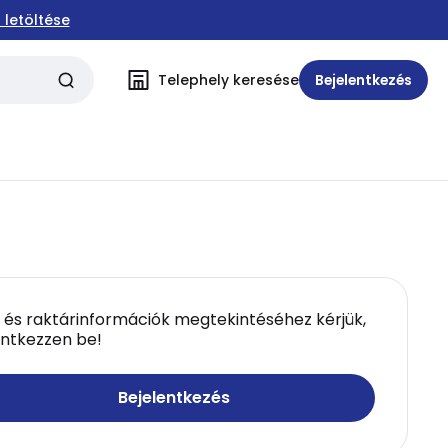
 letöltése
Telephely keresése
Bejelentkezés
 és raktárinformációk megtekintéséhez kérjük,
entkezzen be!
Bejelentkezés