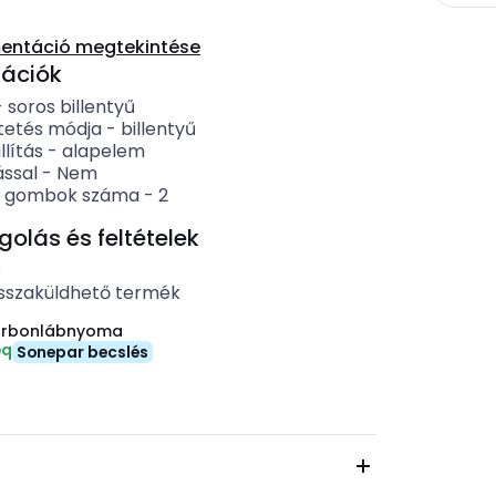
entáció megtekintése
kációk
-
soros billentyű
etés módja
-
billentyű
lítás
-
alapelem
ással
-
Nem
ó gombok száma
-
2
lás és feltételek
b
sszaküldhető termék
arbonlábnyoma
eq
Sonepar becslés