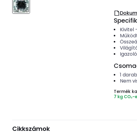
Dokum
Specifi
Kivitel
Működt
Összeál
Világít
Igazol
Csomago
1
dara
Nem vi
Termék k
7 kg CO₂-
Cikkszámok