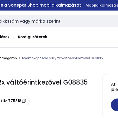
 le a Sonepar Shop mobilalkalmazását!
Mobilalkalmazás
dések
Konfigurátorok
yomógomb
Nyomókapcsoló sülly 2x váltóérintkezővel G08835
x váltóérintkezővel G08835
Ár-
jel
Life 775818