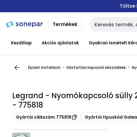
Ugrás a
Ugrás a
Töltse
navigációhoz
tartalomra
Termékek
Keresési bemenet
Kezdőlap
Akciós ajánlatok
Gyakran Ismételt Kér
Épület installáció
Háztartási kapcsoló készülékek
N
Legrand - Nyomókapcsoló sülly 2
- 775818
Másolás
Másolás
Gyártói cikkszám 775818
Gyártói típuskód Galea 