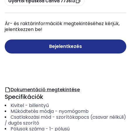
Gyártói típuskód Cariva 773613
Ár- és raktárinformációk megtekintéséhez kérjük,
jelentkezzen be!
Bejelentkezés
Dokumentáció megtekintése
Specifikációk
Kivitel
-
billentyű
Működtetés módja
-
nyomógomb
Csatlakozási mód
-
szorítókapocs (csavar nélküli)
/ dugós szorító
Pólusok száma
-
1- pólusú