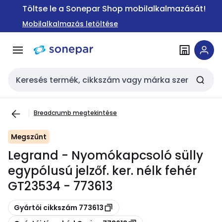
Ugrás a
Ugrás a
Töltse le a Sonepar Shop mobilalkalmazását!
navigációhoz
tartalomra
Mobilalkalmazás letöltése
Keresési bemenet
Breadcrumb megtekintése
Megszűnt
Legrand - Nyomókapcsoló sülly
egypólusú jelzőf. ker. nélk fehér
GT23534 - 773613
Másolás
Gyártói cikkszám 773613
Másolás