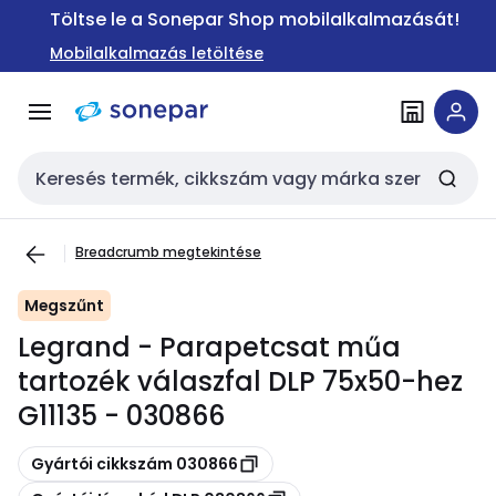
Ugrás a
Ugrás a
Töltse le a Sonepar Shop mobilalkalmazását!
navigációhoz
tartalomra
Mobilalkalmazás letöltése
Keresési bemenet
Breadcrumb megtekintése
Megszűnt
Legrand - Parapetcsat műa
tartozék válaszfal DLP 75x50-hez
G11135 - 030866
Másolás
Gyártói cikkszám 030866
Másolás