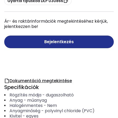
Gyártói típuskód DLP 030866
Ár- és raktárinformációk megtekintéséhez kérjük,
jelentkezzen be!
Bejelentkezés
Dokumentáció megtekintése
Specifikációk
Rögzítés módja
-
dugaszolható
Anyag
-
műanyag
Halogénmentes
-
Nem
Anyagminőség
-
polyvinyl chloride (PVC)
Kivitel
-
egyes