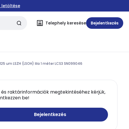
 letöltése
Telephely keresése
Bejelentkezés
125 um LSZH (LSOH) lila 1 méter LCS3 SN099046
 és raktárinformációk megtekintéséhez kérjük,
entkezzen be!
Bejelentkezés