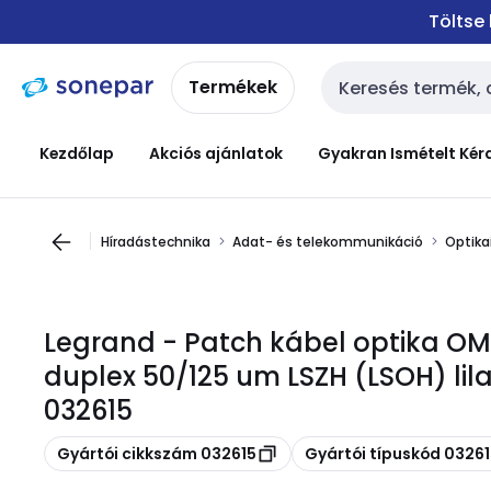
Ugrás a
Ugrás a
Töltse
navigációhoz
tartalomra
Termékek
Keresési bemenet
Kezdőlap
Akciós ajánlatok
Gyakran Ismételt Kér
Híradástechnika
Adat- és telekommunikáció
Optika
Legrand - Patch kábel optika O
duplex 50/125 um LSZH (LSOH) lil
032615
Másolás
Másolás
Gyártói cikkszám 032615
Gyártói típuskód 0326