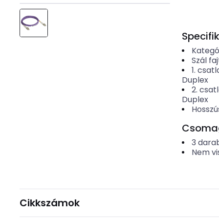
Specifi
Kategó
Szál faj
1. csat
Duplex
2. csa
Duplex
Hosszú
Csomago
3
dara
Nem vi
Cikkszámok