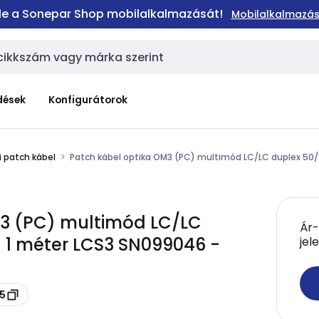
 le a Sonepar Shop mobilalkalmazását!
Mobilalkalmazás
dések
Konfigurátorok
i patch kábel
Patch kábel optika OM3 (PC) multimód LC/LC duplex 50/
M3 (PC) multimód LC/LC
Ár-
a 1 méter LCS3 SN099046 -
jel
15