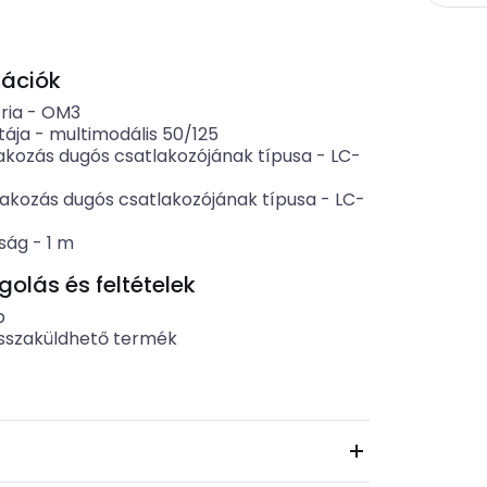
kációk
ria
-
OM3
tája
-
multimodális 50/125
lakozás dugós csatlakozójának típusa
-
LC-
tlakozás dugós csatlakozójának típusa
-
LC-
ság
-
1
m
lás és feltételek
b
sszaküldhető termék