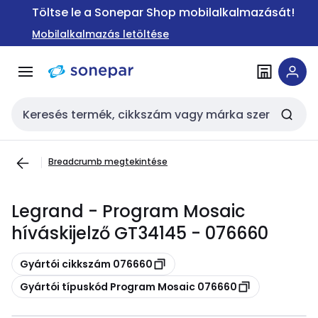
Ugrás a
Ugrás a
Töltse le a Sonepar Shop mobilalkalmazását!
navigációhoz
tartalomra
Mobilalkalmazás letöltése
Keresési bemenet
Breadcrumb megtekintése
Legrand - Program Mosaic
híváskijelző GT34145 - 076660
Másolás
Gyártói cikkszám 076660
Másolás
Gyártói típuskód Program Mosaic 076660