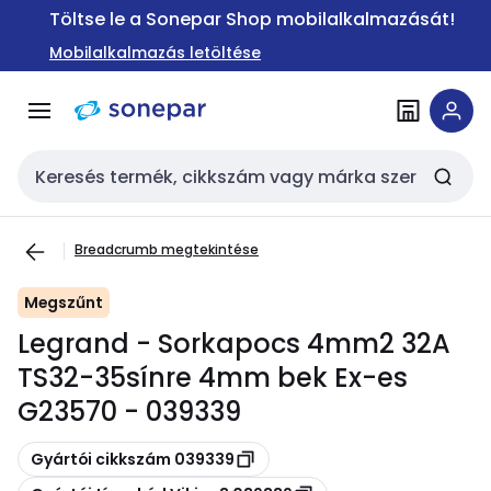
Ugrás a
Ugrás a
Töltse le a Sonepar Shop mobilalkalmazását!
navigációhoz
tartalomra
Mobilalkalmazás letöltése
Keresési bemenet
Breadcrumb megtekintése
Megszűnt
Legrand - Sorkapocs 4mm2 32A
TS32-35sínre 4mm bek Ex-es
G23570 - 039339
Másolás
Gyártói cikkszám 039339
Másolás