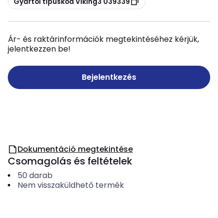
Gyártói típuskód Viking3 039339
Ár- és raktárinformációk megtekintéséhez kérjük,
jelentkezzen be!
Bejelentkezés
Dokumentáció megtekintése
Csomagolás és feltételek
50
darab
Nem visszaküldhető termék