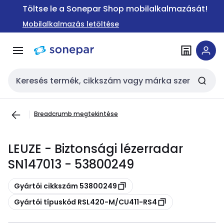
Ugrás a
Ugrás a
Töltse le a Sonepar Shop mobilalkalmazását!
navigációhoz
tartalomra
Mobilalkalmazás letöltése
Keresési bemenet
Breadcrumb megtekintése
LEUZE - Biztonsági lézerradar
SN147013 - 53800249
Másolás
Gyártói cikkszám 53800249
Másolás
Gyártói típuskód RSL420-M/CU411-RS4