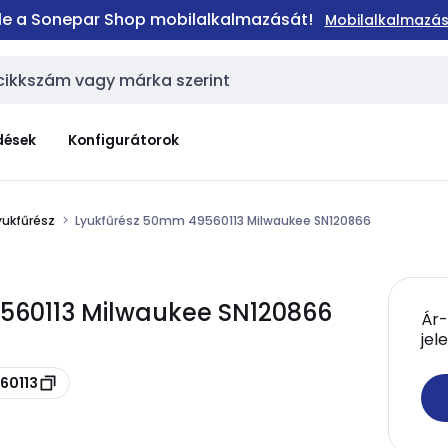
 le a Sonepar Shop mobilalkalmazását!
Mobilalkalmazás
dések
Konfigurátorok
yukfűrész
Lyukfűrész 50mm 49560113 Milwaukee SN120866
560113 Milwaukee SN120866
Ár-
jel
60113