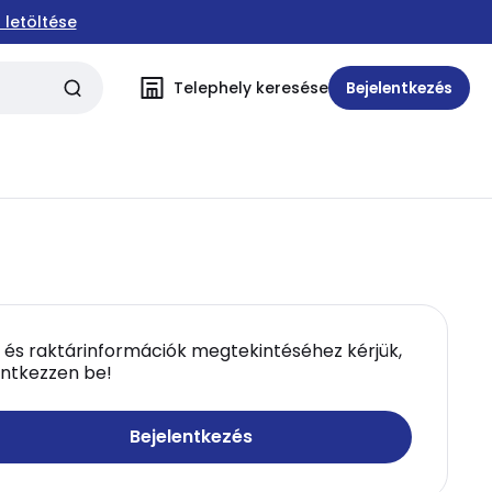
 letöltése
Telephely keresése
Bejelentkezés
 és raktárinformációk megtekintéséhez kérjük,
entkezzen be!
Bejelentkezés