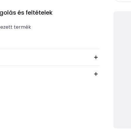
lás és feltételek
b
tezett termék