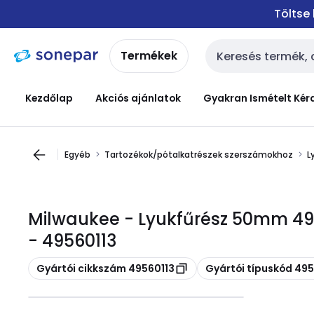
Ugrás a
Ugrás a
Töltse
navigációhoz
tartalomra
Termékek
Keresési bemenet
Kezdőlap
Akciós ajánlatok
Gyakran Ismételt Kér
Egyéb
Tartozékok/pótalkatrészek szerszámokhoz
L
Milwaukee - Lyukfűrész 50mm 49
- 49560113
Másolás
Másolás
Gyártói cikkszám 49560113
Gyártói típuskód 495