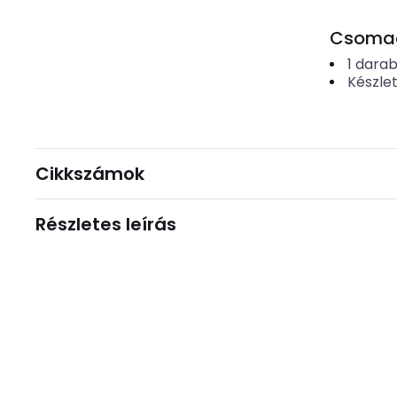
Csomago
1
dara
Készle
Cikkszámok
Részletes leírás