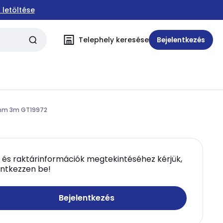
 letöltése
Telephely keresése
Bejelentkezés
2mm 3m GT19972
 és raktárinformációk megtekintéséhez kérjük,
entkezzen be!
Bejelentkezés