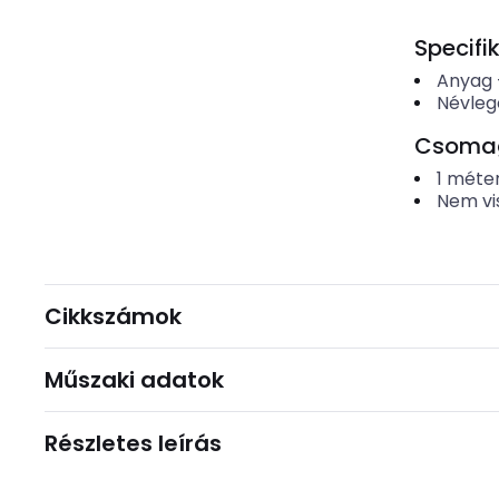
Specifi
Anyag
Névleg
Csomago
1
méte
Nem vi
Cikkszámok
Műszaki adatok
Részletes leírás