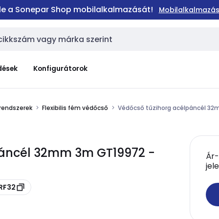
 le a Sonepar Shop mobilalkalmazását!
Mobilalkalmazás
dések
Konfigurátorok
 rendszerek
Flexibilis fém védőcső
Védőcső tűzihorg acélpáncél 3
páncél 32mm 3m GT19972 -
Ár-
jel
SRF32