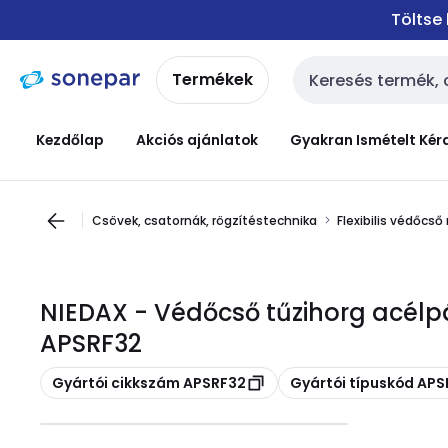
Ugrás a
Ugrás a
Töltse
navigációhoz
tartalomra
Termékek
Keresési bemenet
Kezdőlap
Akciós ajánlatok
Gyakran Ismételt Kér
Csövek, csatornák, rögzítéstechnika
Flexibilis védőcső
NIEDAX - Védőcső tűzihorg acél
APSRF32
Másolás
Másolás
Gyártói cikkszám APSRF32
Gyártói típuskód AP