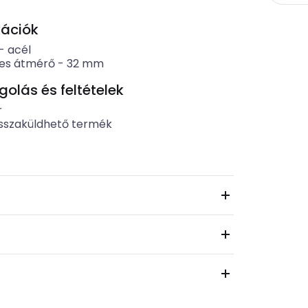
kációk
-
acél
es átmérő
-
32
mm
lás és feltételek
r
sszaküldhető termék