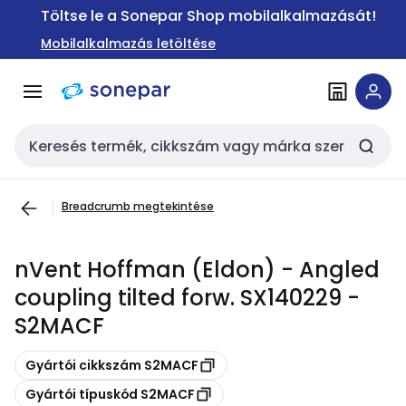
Ugrás a
Ugrás a
Töltse le a Sonepar Shop mobilalkalmazását!
navigációhoz
tartalomra
Mobilalkalmazás letöltése
Keresési bemenet
Breadcrumb megtekintése
nVent Hoffman (Eldon) - Angled
coupling tilted forw. SX140229 -
S2MACF
Másolás
Gyártói cikkszám S2MACF
Másolás
Gyártói típuskód S2MACF