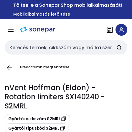
Ugrás a
Ugrás a
Töltse le a Sonepar Shop mobilalkalmazását!
navigációhoz
tartalomra
Mobilalkalmazás letöltése
Keresési bemenet
Breadcrumb megtekintése
nVent Hoffman (Eldon) -
Rotation limiters SX140240 -
S2MRL
Másolás
Gyártói cikkszám S2MRL
Másolás
Gyártói típuskód S2MRL