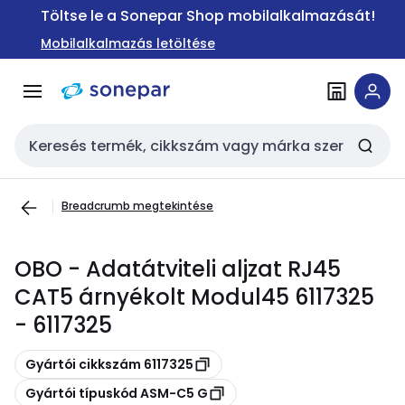
Ugrás a
Ugrás a
Töltse le a Sonepar Shop mobilalkalmazását!
navigációhoz
tartalomra
Mobilalkalmazás letöltése
Keresési bemenet
Breadcrumb megtekintése
OBO - Adatátviteli aljzat RJ45
CAT5 árnyékolt Modul45 6117325
- 6117325
Másolás
Gyártói cikkszám 6117325
Másolás
Gyártói típuskód ASM-C5 G