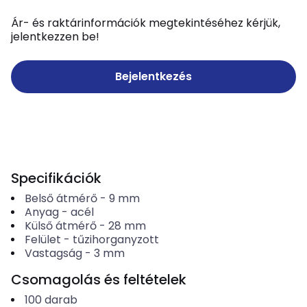
Ár- és raktárinformációk megtekintéséhez kérjük,
jelentkezzen be!
Bejelentkezés
Specifikációk
Belső átmérő
-
9
mm
Anyag
-
acél
Külső átmérő
-
28
mm
Felület
-
tűzihorganyzott
Vastagság
-
3
mm
Csomagolás és feltételek
100
darab