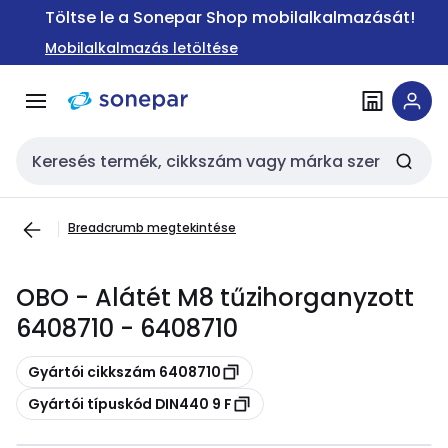
Ugrás a
Ugrás a
Töltse le a Sonepar Shop mobilalkalmazását!
navigációhoz
tartalomra
Mobilalkalmazás letöltése
Keresési bemenet
Breadcrumb megtekintése
OBO - Alátét M8 tűzihorganyzott
6408710 - 6408710
Másolás
Gyártói cikkszám 6408710
Másolás
Gyártói típuskód DIN440 9 F