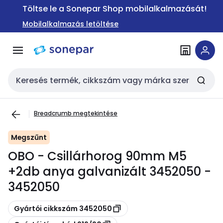
Ugrás a
Ugrás a
Töltse le a Sonepar Shop mobilalkalmazását!
navigációhoz
tartalomra
Mobilalkalmazás letöltése
Keresési bemenet
Breadcrumb megtekintése
Megszűnt
OBO - Csillárhorog 90mm M5
+2db anya galvanizált 3452050 -
3452050
Másolás
Gyártói cikkszám 3452050
Másolás