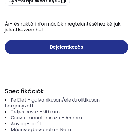
Gyártói típuskód 919/90
Ár- és raktárinformációk megtekintéséhez kérjük,
jelentkezzen be!
Bejelentkezés
Specifikációk
Felület
-
galvanikusan/elektrolitikusan
horganyzott
Teljes hossz
-
90
mm
Csavarmenet hossza
-
55
mm
Anyag
-
acél
Műanyagbevonatú
-
Nem