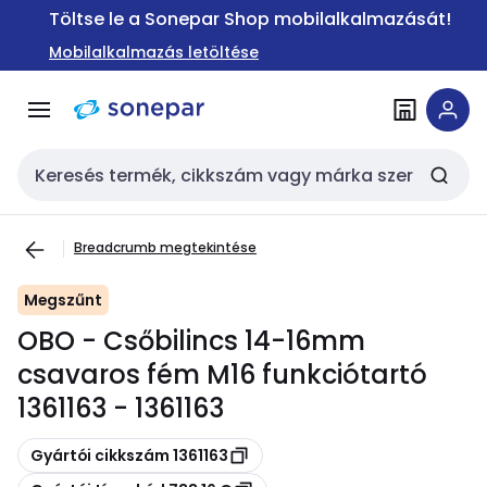
Ugrás a
Ugrás a
Töltse le a Sonepar Shop mobilalkalmazását!
navigációhoz
tartalomra
Mobilalkalmazás letöltése
Keresési bemenet
Breadcrumb megtekintése
Megszűnt
OBO - Csőbilincs 14-16mm
csavaros fém M16 funkciótartó
1361163 - 1361163
Másolás
Gyártói cikkszám 1361163
Másolás