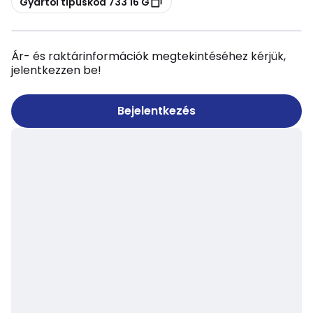
Gyártói típuskód 733 16 G
Ár- és raktárinformációk megtekintéséhez kérjük,
jelentkezzen be!
Bejelentkezés