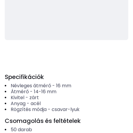
Specifikációk
Névleges átmérő
-
16
mm
Átmérő
-
14-16
mm
Kivitel
-
zárt
Anyag
-
acél
Rögzítés módja
-
csavar-lyuk
Csomagolás és feltételek
50
darab