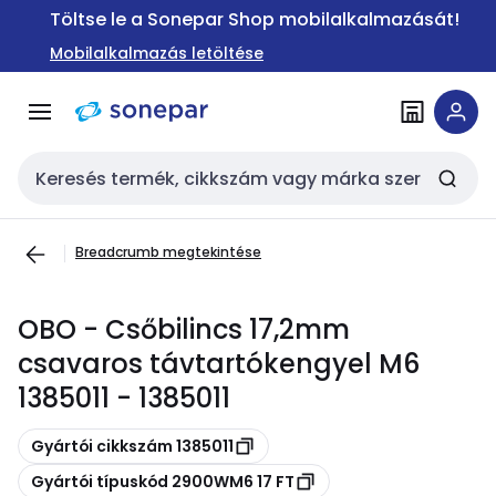
Ugrás a
Ugrás a
Töltse le a Sonepar Shop mobilalkalmazását!
navigációhoz
tartalomra
Mobilalkalmazás letöltése
Keresési bemenet
Breadcrumb megtekintése
OBO - Csőbilincs 17,2mm
csavaros távtartókengyel M6
1385011 - 1385011
Másolás
Gyártói cikkszám 1385011
Másolás
Gyártói típuskód 2900WM6 17 FT